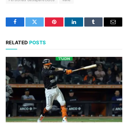
Facebook
Twitter
Pinterest
LinkedIn
Tumblr
Email
RELATED
POSTS