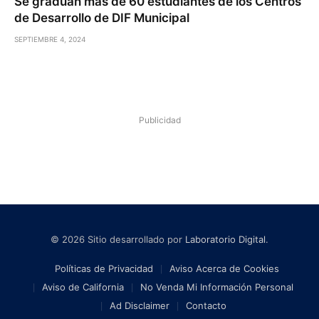
Se gradúan más de 60 estudiantes de los Centros
de Desarrollo de DIF Municipal
SEPTIEMBRE 4, 2024
Publicidad
© 2026 Sitio desarrollado por
Laboratorio Digital
.
Políticas de Privacidad
Aviso Acerca de Cookies
Aviso de California
No Venda Mi Información Personal
Ad Disclaimer
Contacto