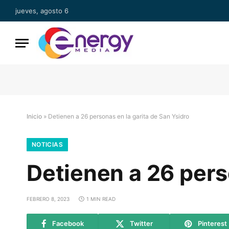
jueves, agosto 6
Inicio
»
Detienen a 26 personas en la garita de San Ysidro
NOTICIAS
Detienen a 26 pers
FEBRERO 8, 2023
1 MIN READ
Facebook
Twitter
Pinterest