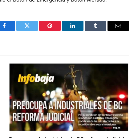
Facebook
Twitter
Pinterest
LinkedIn
Tumblr
Email