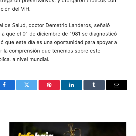
regaron preservativos, y otorgaron trípticos con
ción del VIH.
ipal de Salud, doctor Demetrio Landeros, señaló
a que el 01 de diciembre de 1981 se diagnosticó
gó que este día es una oportunidad para apoyar a
rar la comprensión que tenemos sobre este
ica, a nivel mundial.
Facebook
Twitter
Pinterest
LinkedIn
Tumblr
Email