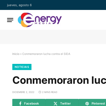
jueves, agosto 6
Inicio
»
Conmemoraron lucha contra el SIDA
NOTICIAS
Conmemoraron luch
DICIEMBRE 2, 2022
2 MINS READ
Facebook
Twitter
Pinterest