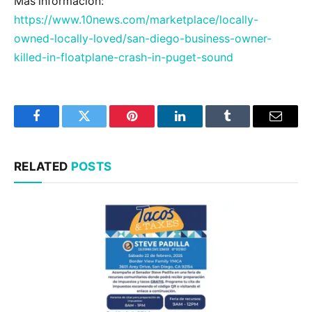
Más información:
https://www.10news.com/marketplace/locally-
owned-locally-loved/san-diego-business-owner-
killed-in-floatplane-crash-in-puget-sound
Facebook
Twitter
Pinterest
LinkedIn
Tumblr
Email
RELATED
POSTS