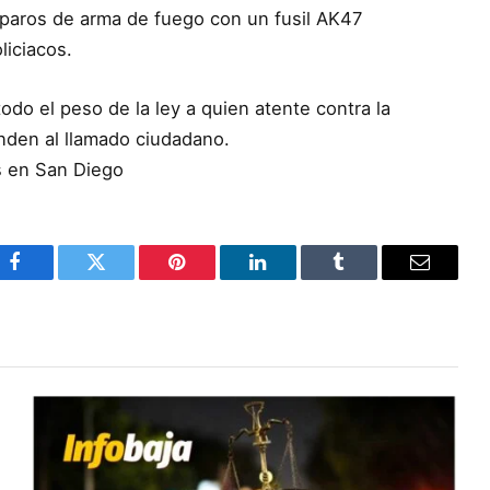
sparos de arma de fuego con un fusil AK47
liciacos.
 todo el peso de la ley a quien atente contra la
nden al llamado ciudadano.
s en San Diego
Facebook
Twitter
Pinterest
LinkedIn
Tumblr
Email