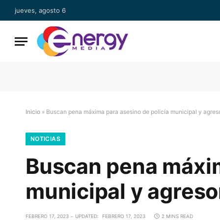
jueves, agosto 6
Inicio
»
Buscan pena máxima para asesino de policía municipal y agreso
NOTICIAS
Buscan pena máxim
municipal y agreso
FEBRERO 17, 2023
UPDATED:
FEBRERO 17, 2023
2 MINS READ