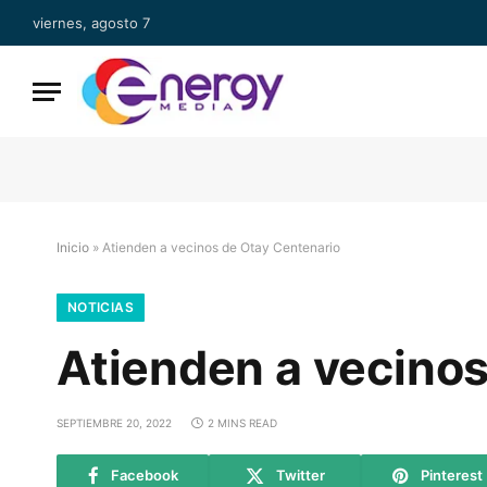
viernes, agosto 7
Inicio
»
Atienden a vecinos de Otay Centenario
NOTICIAS
Atienden a vecinos
SEPTIEMBRE 20, 2022
2 MINS READ
Facebook
Twitter
Pinterest