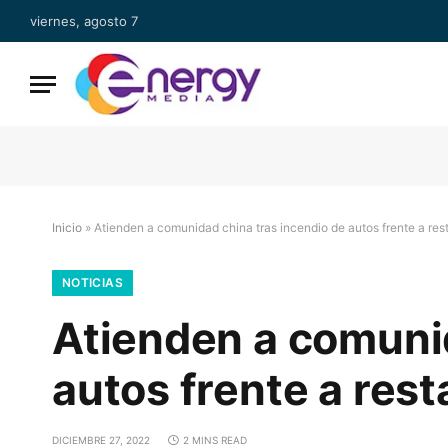
viernes, agosto 7
Inicio
»
Atienden a comunidad china tras incendio de autos frente a res
NOTICIAS
Atienden a comunid
autos frente a res
DICIEMBRE 27, 2022
2 MINS READ