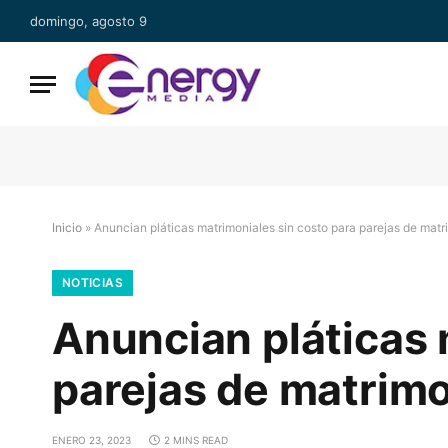
domingo, agosto 9
Inicio
»
Anuncian pláticas matrimoniales sin costo para parejas de matr
NOTICIAS
Anuncian pláticas 
parejas de matrimo
ENERO 23, 2023
2 MINS READ