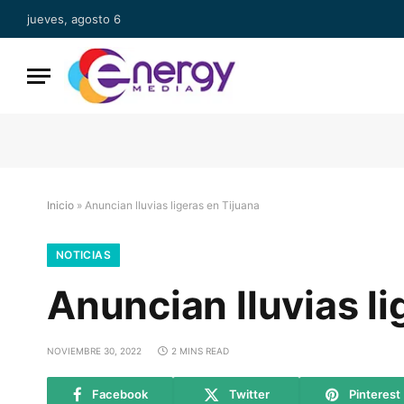
jueves, agosto 6
Inicio
»
Anuncian lluvias ligeras en Tijuana
NOTICIAS
Anuncian lluvias li
NOVIEMBRE 30, 2022
2 MINS READ
Facebook
Twitter
Pinterest