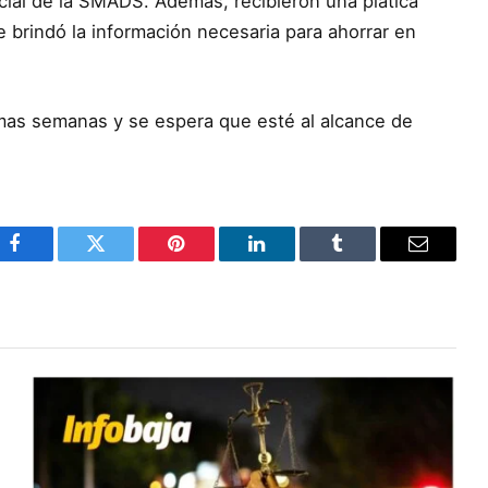
ial de la SMADS. Además, recibieron una plática
e brindó la información necesaria para ahorrar en
mas semanas y se espera que esté al alcance de
Facebook
Twitter
Pinterest
LinkedIn
Tumblr
Email