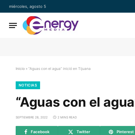
miércoles, agosto 5
Inicio
»
“Aguas con el agua” inició en Tijuana
NOTICIAS
“Aguas con el agua”
SEPTIEMBRE 28, 2022
2 MINS READ
Facebook
Twitter
Pinterest