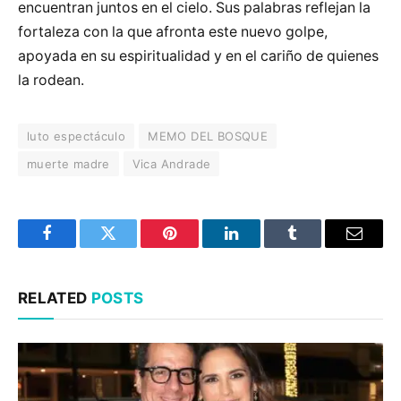
encuentran juntos en el cielo. Sus palabras reflejan la
fortaleza con la que afronta este nuevo golpe,
apoyada en su espiritualidad y en el cariño de quienes
la rodean.
luto espectáculo
MEMO DEL BOSQUE
muerte madre
Vica Andrade
Facebook
Twitter
Pinterest
LinkedIn
Tumblr
Email
RELATED
POSTS