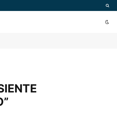
SIENTE
O”