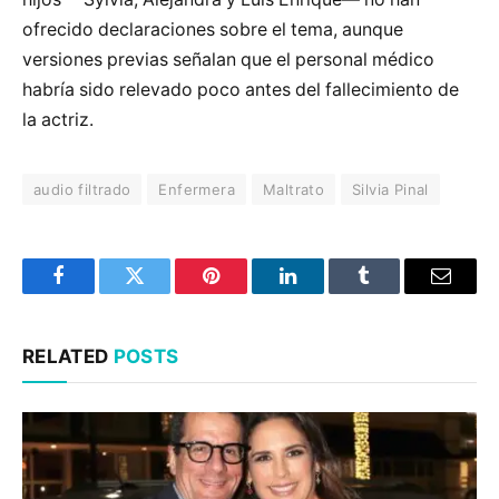
ofrecido declaraciones sobre el tema, aunque
versiones previas señalan que el personal médico
habría sido relevado poco antes del fallecimiento de
la actriz.
audio filtrado
Enfermera
Maltrato
Silvia Pinal
Facebook
Twitter
Pinterest
LinkedIn
Tumblr
Email
RELATED
POSTS