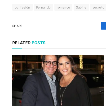
confesión
Fernando
romance
Sabine
secreto
SHARE.
RELATED
POSTS