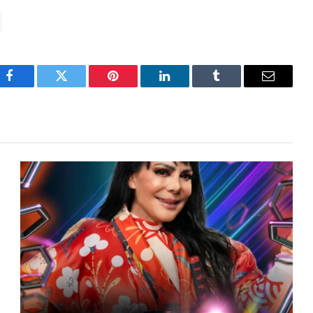
Facebook
Twitter
Pinterest
LinkedIn
Tumblr
Email