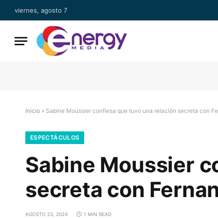
viernes, agosto 7
Inicio
»
Sabine Moussier confiesa que tuvo una relación secreta con 
ESPECTÁCULOS
Sabine Moussier co
secreta con Ferna
AGOSTO 23, 2024
1 MIN READ