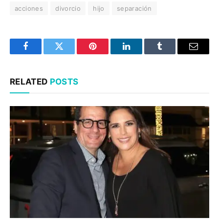
acciones
divorcio
hijo
separación
Facebook
Twitter
Pinterest
LinkedIn
Tumblr
Email
RELATED
POSTS