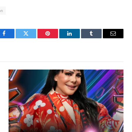
ón
Facebook
Twitter
Pinterest
LinkedIn
Tumblr
Email