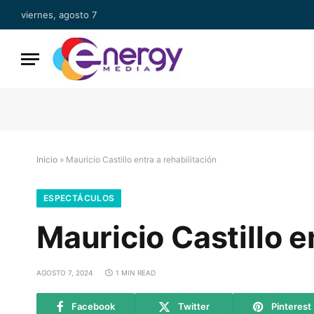
viernes, agosto 7
Inicio
»
Mauricio Castillo entra a rehabilitación
ESPECTÁCULOS
Mauricio Castillo e
AGOSTO 7, 2024
1 MIN READ
Facebook
Twitter
Pinterest