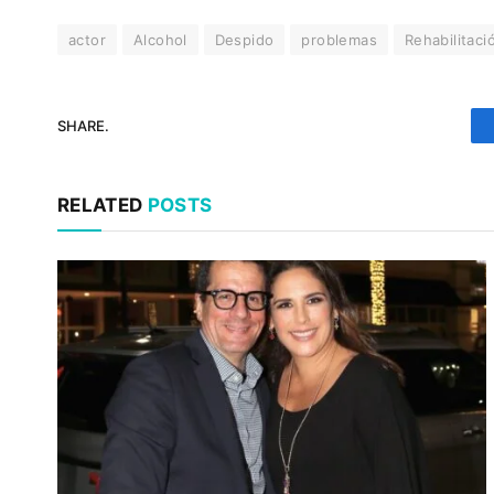
actor
Alcohol
Despido
problemas
Rehabilitaci
SHARE.
RELATED
POSTS