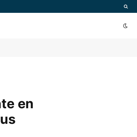
nte en
sus