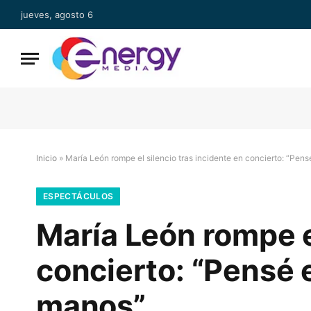
jueves, agosto 6
Inicio
»
María León rompe el silencio tras incidente en concierto: “Pens
ESPECTÁCULOS
María León rompe el
concierto: “Pensé e
manos”