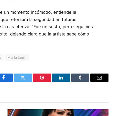
ue un momento incómodo, entiende la
ue reforzará la seguridad en futuras
 la caracteriza: “Fue un susto, pero seguimos
xito, dejando claro que la artista sabe cómo
s
María León
Facebook
Twitter
Pinterest
LinkedIn
Tumblr
Email