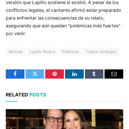
versión que Lupillo sostiene sí existió. A pesar de los
conflictos legales, el cantante afirmó estar preparado
para enfrentar las consecuencias de su relato,
asegurando que aún quedan “polémicas más fuertes”
por venir.
Belinda
Lupillo Rivera
Polémica
Tragos Amargos
Facebook
Twitter
Pinterest
LinkedIn
Tumblr
Email
RELATED
POSTS