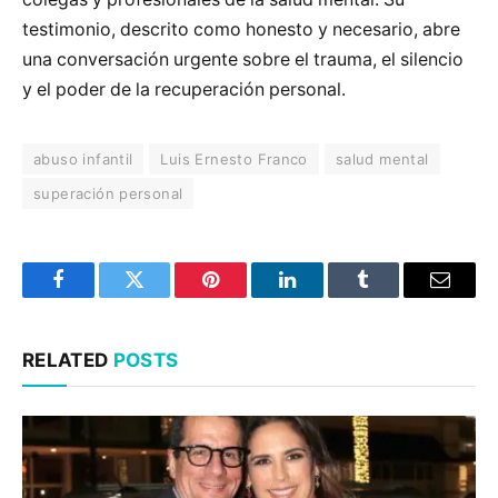
testimonio, descrito como honesto y necesario, abre
una conversación urgente sobre el trauma, el silencio
y el poder de la recuperación personal.
abuso infantil
Luis Ernesto Franco
salud mental
superación personal
Facebook
Twitter
Pinterest
LinkedIn
Tumblr
Email
RELATED
POSTS