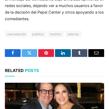
redes sociales, dejando ver a muchos usuarios a favor
de la decisión del Pepsi Center y otros apoyando a los
comediantes.
cancelación
público
recinto
valores
Facebook
Twitter
Pinterest
LinkedIn
Tumblr
Email
RELATED
POSTS