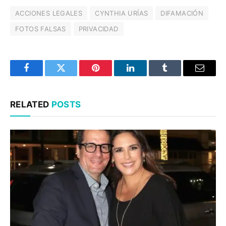
ACCIONES LEGALES
CYNTHIA URÍAS
DIFAMACIÓN
FOTOS FALSAS
PRIVACIDAD
Facebook
Twitter
Pinterest
LinkedIn
Tumblr
Email
RELATED
POSTS