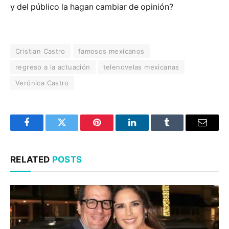
y del público la hagan cambiar de opinión?
Cristian Castro
famosos mexicanos
regreso a la actuación
telenovelas mexicanas
Verónica Castro
Facebook
Twitter
Pinterest
LinkedIn
Tumblr
Email
RELATED
POSTS