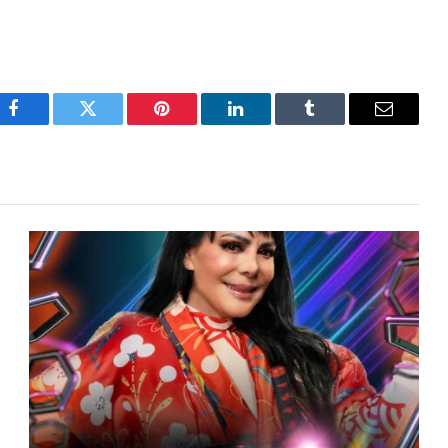
Facebook
Twitter
Pinterest
LinkedIn
Tumblr
Email