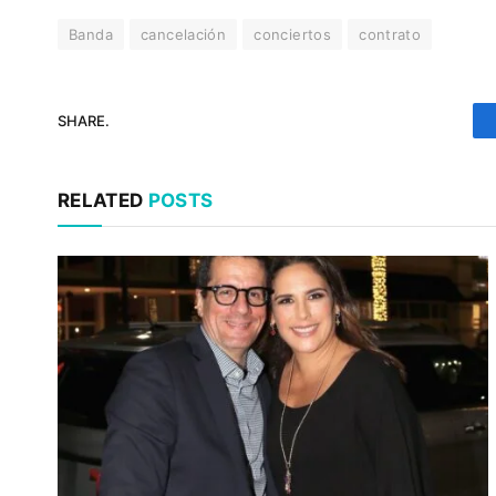
Banda
cancelación
conciertos
contrato
SHARE.
RELATED
POSTS