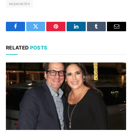
separación
Facebook
Twitter
Pinterest
LinkedIn
Tumblr
Email
RELATED
POSTS