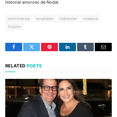
historial amoroso de Nodal.
controversia
escándalo
Indirectas
romance
Traición
Facebook
Twitter
Pinterest
LinkedIn
Tumblr
Email
RELATED
POSTS