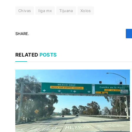
Chivas
liga mx
Tijuana
Xolos
SHARE.
RELATED
POSTS