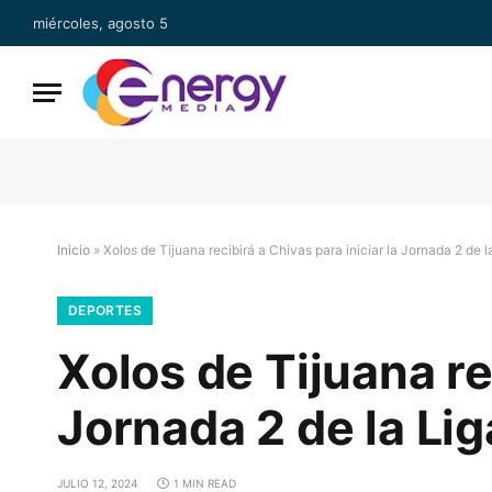
miércoles, agosto 5
Inicio
»
Xolos de Tijuana recibirá a Chivas para iniciar la Jornada 2 de 
DEPORTES
Xolos de Tijuana rec
Jornada 2 de la Li
JULIO 12, 2024
1 MIN READ