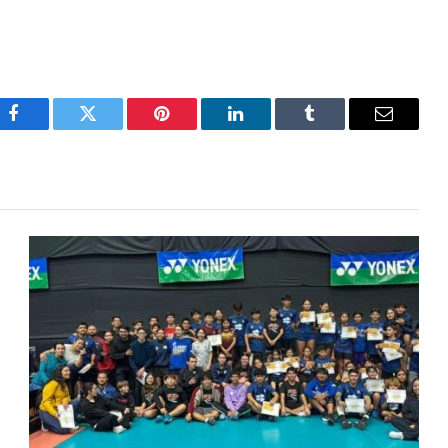
Facebook
Twitter
Pinterest
LinkedIn
Tumblr
Email