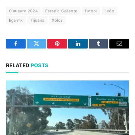
Clausura 2024
Estadio Caliente
futbol
León
liga mx
Tijuana
Xolos
Facebook
Twitter
Pinterest
LinkedIn
Tumblr
Email
RELATED
POSTS