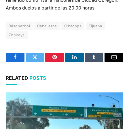
teniendo como rival a Halcones de Ciudad Obregón.
Ambos duelos a partir de las 20:00 horas.
Básquetbol
Caballeros
Cibacopa
Tijuana
Zonkeys
Facebook
Twitter
Pinterest
LinkedIn
Tumblr
Email
RELATED
POSTS